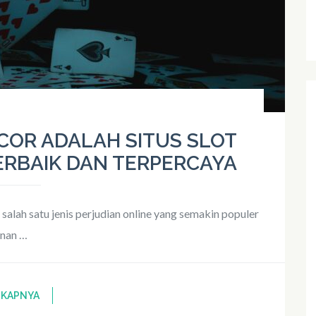
COR ADALAH SITUS SLOT
ERBAIK DAN TERPERCAYA
ah satu jenis perjudian online yang semakin populer
inan …
GKAPNYA