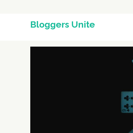
Lompat
ke
konten
Bloggers Unite
(Tekan
Enter)