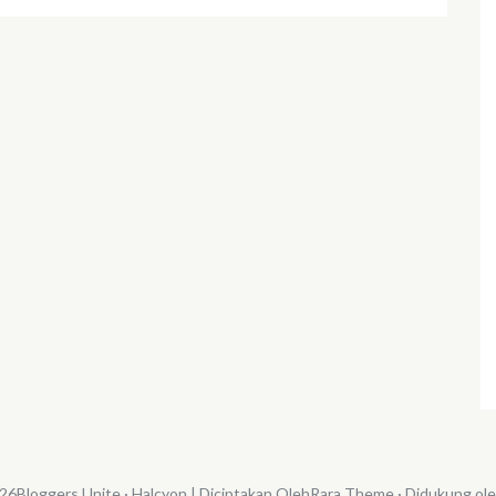
026
Bloggers Unite
· Halcyon | Diciptakan Oleh
Rara Theme
· Didukung ol