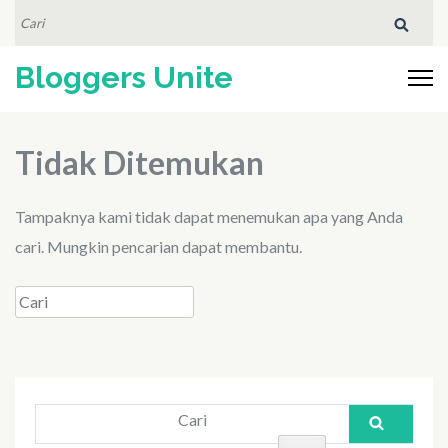
Lompat
PENCARIAN
UNTUK:
ke
Bloggers Unite
konten
(Tekan
Enter)
Tidak Ditemukan
Tampaknya kami tidak dapat menemukan apa yang Anda
cari. Mungkin pencarian dapat membantu.
Pencarian
untuk:
Cari