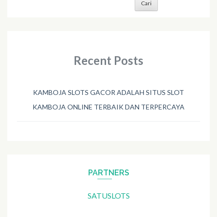
Cari
Recent Posts
KAMBOJA SLOTS GACOR ADALAH SITUS SLOT
KAMBOJA ONLINE TERBAIK DAN TERPERCAYA
PARTNERS
SATUSLOTS